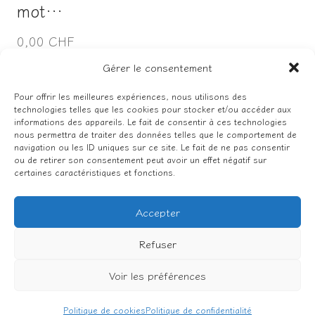
mot…
0,00 CHF
Gérer le consentement
Pour offrir les meilleures expériences, nous utilisons des
technologies telles que les cookies pour stocker et/ou accéder aux
Facebook
Instagram
informations des appareils. Le fait de consentir à ces technologies
nous permettra de traiter des données telles que le comportement de
navigation ou les ID uniques sur ce site. Le fait de ne pas consentir
ou de retirer son consentement peut avoir un effet négatif sur
certaines caractéristiques et fonctions.
Politique de confidentialité
Conditions générales de vente
Accepter
Mentions légales
Refuser
Voir les préférences
© 2026 carte-et-chiffon.ch
Politique de cookies
Politique de confidentialité