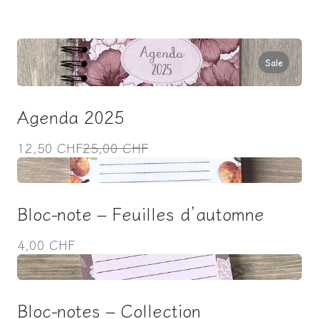
Sale
Agenda 2025
C
12,50 CHF
25,00 CHF
o
m
p
Bloc-note – Feuilles d’automne
a
4,00 CHF
r
e
t
o
Bloc-notes – Collection