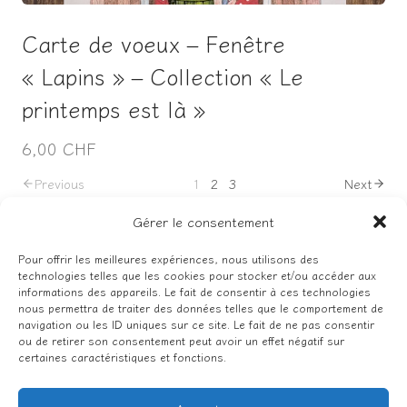
Carte de voeux – Fenêtre
« Lapins » – Collection « Le
printemps est là »
6,00 CHF
Previous
1
2
3
Next
Gérer le consentement
Pour offrir les meilleures expériences, nous utilisons des
technologies telles que les cookies pour stocker et/ou accéder aux
Facebook
Instagram
informations des appareils. Le fait de consentir à ces technologies
nous permettra de traiter des données telles que le comportement de
navigation ou les ID uniques sur ce site. Le fait de ne pas consentir
ou de retirer son consentement peut avoir un effet négatif sur
certaines caractéristiques et fonctions.
Politique de confidentialité
Conditions générales de vente