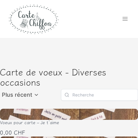
Aller
au
contenu
Carte de voeux - Diverses
occasions
Plus récent
Voeux pour carte – Je t’aime
0,00 CHF