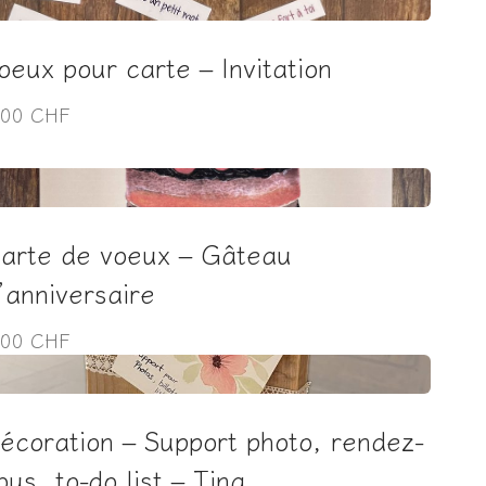
oeux pour carte – Invitation
,00 CHF
arte de voeux – Gâteau
’anniversaire
,00 CHF
écoration – Support photo, rendez-
ous, to-do list – Tina