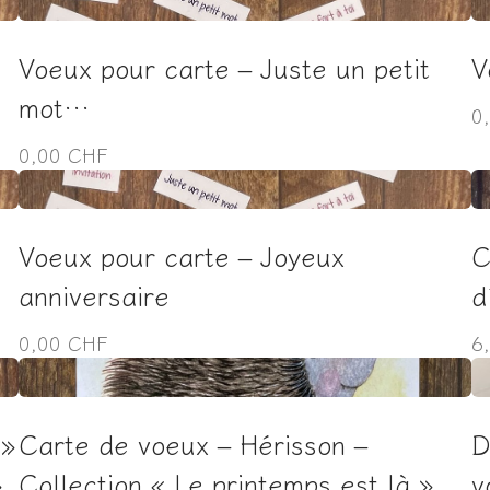
Voeux pour carte – Juste un petit
V
mot…
0
0,00 CHF
Voeux pour carte – Joyeux
C
anniversaire
d
0,00 CHF
6
 »
Carte de voeux – Hérisson –
D
»
Collection « Le printemps est là »
v