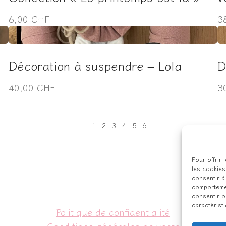
6,00 CHF
3
Décoration à suspendre – Lola
D
40,00 CHF
3
1
2
3
4
5
6
Pour offrir
les cookies
consentir à
comportemen
consentir o
caractérist
Politique de confidentialité