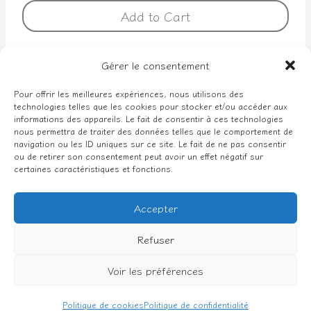
Add to Cart
Gérer le consentement
Pour offrir les meilleures expériences, nous utilisons des
technologies telles que les cookies pour stocker et/ou accéder aux
Facebook
Instagram
informations des appareils. Le fait de consentir à ces technologies
nous permettra de traiter des données telles que le comportement de
navigation ou les ID uniques sur ce site. Le fait de ne pas consentir
ou de retirer son consentement peut avoir un effet négatif sur
certaines caractéristiques et fonctions.
Politique de confidentialité
Conditions générales de vente
Accepter
Mentions légales
Refuser
Voir les préférences
© 2026 carte-et-chiffon.ch
Politique de cookies
Politique de confidentialité