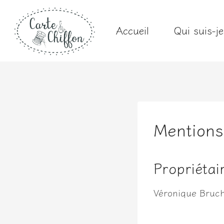
Aller
au
Accueil
Qui suis-j
contenu
Mentions
Propriétai
Véronique Bruch